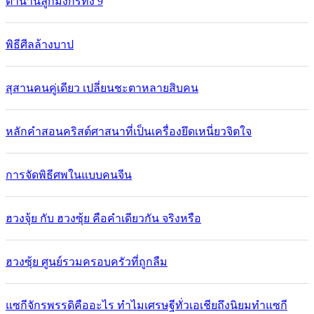
ตำนานลูกมังกรทั้ง 9
พิธีศีลล้างบาป
สุสานคนคู่เดียว เปลี่ยนชะตาหลายสิบคน
หลักคำสอนคริสต์ศาสนาที่เป็นเครื่องยึดเหนี่ยวจิตใจ
การจัดพิธีศพในแบบคนจีน
ฮวงจุ้ย กับ ฮวงซุ้ย คือคำเดียวกัน จริงหรือ
ฮวงซุ้ย ศูนย์รวมครอบครัวที่ถูกลืม
แซกีจักรพรรดิคืออะไร ทำไมเศรษฐีทั่วเอเชียถึงนิยมทำแซกี