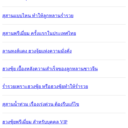
สุสานแบบไหน ทำให้ลูกหลานร่ำรวย
สุสานพรีเมี่ยม ครั้งแรกในประเทศไทย
ลานหงส์แดง ฮวงจุ้ยแห่งความมั่งคั่ง
ฮวงซุ้ย เบื้องหลังความสำเร็จของลูกหลานชาวจีน
ร่ำรวยเพราะฮวงซุ้ย หรือฮวงซุ้ยทำให้ร่ำรวย
สุสานน้ำท่วม เรื่องเร่งด่วน ต้องรีบแก้ไข
ฮวงซุ้ยพรีเมี่ยม สำหรับบุคคล VIP