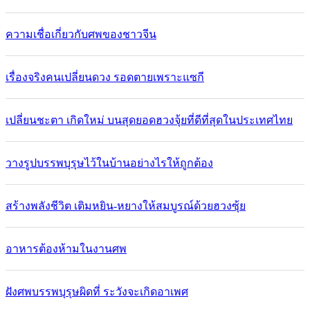
ความเชื่อเกี่ยวกับศพของชาวจีน
เรื่องจริงคนเปลี่ยนดวง รอดตายเพราะแซกี
เปลี่ยนชะตา เกิดใหม่ บนสุดยอดฮวงจุ้ยที่ดีที่สุดในประเทศไทย
วางรูปบรรพบุรุษไว้ในบ้านอย่างไรให้ถูกต้อง
สร้างพลังชีวิต เติมหยิน-หยางให้สมบูรณ์ด้วยฮวงซุ้ย
อาหารต้องห้ามในงานศพ
ฝังศพบรรพบุรุษผิดที่ ระวังจะเกิดอาเพศ