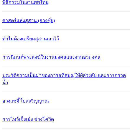
พิธีกรรมในงานศพไทย
ศาสตร์แห่งสุสาน (ฮวงซุ้ย)
ทำไมต้องเตรียมสุสานเอาไว้
การนิมนต์พระสงฆ์ในงานมงคลและงานอวมงคล
ประวัติความเป็นมาของการอุทิศบุญให้ผู้ล่วงลับ และการกรวด
น้ำ
อวงแซจี๊ ใบส่งวิญญาณ
การไหว้เช็งเม้ง ช่วงโควิด