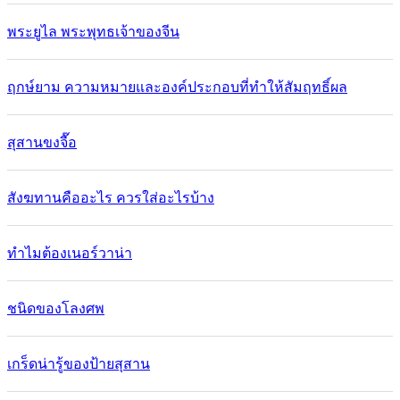
พระยูไล พระพุทธเจ้าของจีน
ฤกษ์ยาม ความหมายและองค์ประกอบที่ทำให้สัมฤทธิ์ผล
สุสานขงจื๊อ
สังฆทานคืออะไร ควรใส่อะไรบ้าง
ทำไมต้องเนอร์วาน่า
ชนิดของโลงศพ
เกร็ดน่ารู้ของป้ายสุสาน