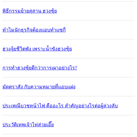
พิธีกรรมย้ายสุสาน ฮวงซุ้ย
ทำไมนักธุรกิจต้องแอบทำแซกี
ฮวงจุ้ยชีวิตพัง เพราะน้ำขังฮวงซุ้ย
การทำฮวงซุ้ยดีกว่าการเผาอย่างไร?
มัดตราสัง กับความหมายที่แอบแฝง
ประเพณีบวชหน้าไฟ คืออะไร สำคัญอย่างไรต่อผู้ล่วงลับ
ประวัติเทพเจ้าไท่ส่วยเอี๊ย