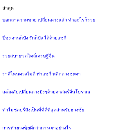
ล่าสุด
บอกลาความซวย เปลี่ยนดวงแล้ว ทำอะไรก็รวย
ปีชง งานก็ปัง รักก็ปัง ได้ด้วยแซกี
รวยสบายๆ สไตล์เศรษฐีจีน
ราศีไหนดวงไม่ดี ทำแซกี พลิกดวงชะตา
เคล็ดลับเปลี่ยนดวงปังๆด้วยศาสตร์จีนโบราณ
ทำไมชลบุรีถึงเป็นที่ที่ดีที่สุดสำหรับฮวงซุ้ย
การทำฮวงซุ้ยดีกว่าการเผาอย่างไร