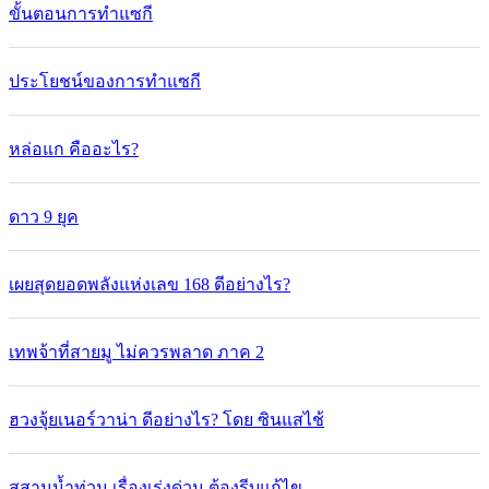
ขั้นตอนการทำแซกี
ประโยชน์ของการทำแซกี
หล่อแก คืออะไร?
ดาว 9 ยุค
เผยสุดยอดพลังแห่งเลข 168 ดีอย่างไร?
เทพจ้าที่สายมู ไม่ควรพลาด ภาค 2
ฮวงจุ้ยเนอร์วาน่า ดีอย่างไร? โดย ซินแสไช้
สุสานน้ำท่วม เรื่องเร่งด่วน ต้องรีบแก้ไข