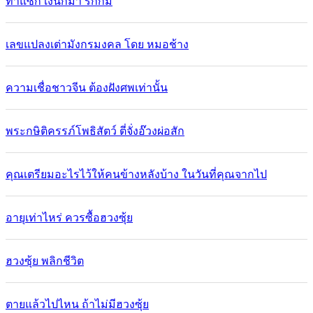
ทำแซกี เงินก็มา รักก็มี
เลขแปลงเต่ามังกรมงคล โดย หมอช้าง
ความเชื่อชาวจีน ต้องฝังศพเท่านั้น
พระกษิติครรภ์โพธิสัตว์ ตี่จั่งอ๊วงผ่อสัก
คุณเตรียมอะไรไว้ให้คนข้างหลังบ้าง ในวันที่คุณจากไป
อายุเท่าไหร่ ควรซื้อฮวงซุ้ย
ฮวงซุ้ย พลิกชีวิต
ตายแล้วไปไหน ถ้าไม่มีฮวงซุ้ย