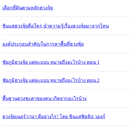
เลือกที่ดินตามหลักฮวงจุ้ย
ซินแสฮวงจุ้ยคือใคร นำความรู้เรื่องฮวงจุ้ยมาจากไหน
องค์ประกอบสำคัญในการหาพื้นที่ฮวงซุ้ย
ชัยภูมิฮวงจุ้ย แต่ละแบบ หมายถึงอะไรบ้าง ตอน 1
ชัยภูมิฮวงจุ้ย แต่ละแบบ หมายถึงอะไรบ้าง ตอน 2
พื้นฐานดวงชะตาของคน เกิดจากอะไรบ้าง
ฮวงจุ้ยเนอร์วาน่า ดีอย่างไร? โดย ซินแสฟิลลิป วองก์