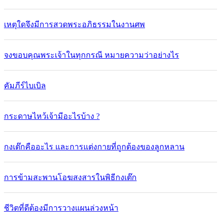
เหตุใดจึงมีการสวดพระอภิธรรมในงานศพ
จงขอบคุณพระเจ้าในทุกกรณี หมายความว่าอย่างไร
คัมภีร์ไบเบิล
กระดาษไหว้เจ้ามีอะไรบ้าง ?
กงเต๊กคืออะไร และการแต่งกายที่ถูกต้องของลูกหลาน
การข้ามสะพานโอฆสงสารในพิธีกงเต๊ก
ชีวิตที่ดีต้องมีการวางแผนล่วงหน้า