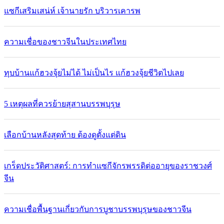
แซกีเสริมเสน่ห์ เจ้านายรัก บริวารเคารพ
ความเชื่อของชาวจีนในประเทศไทย
ทุบบ้านแก้ฮวงจุ้ยไม่ได้ ไม่เป็นไร แก้ฮวงจุ้ยชีวิตไปเลย
5 เหตุผลที่ควรย้ายสุสานบรรพบุรุษ
เลือกบ้านหลังสุดท้าย ต้องดูตั้งแต่ดิน
เกร็ดประวัติศาสตร์: การทำแซกีจักรพรรดิต่ออายุของราชวงศ์
จีน
ความเชื่อพื้นฐานเกี่ยวกับการบูชาบรรพบุรุษของชาวจีน