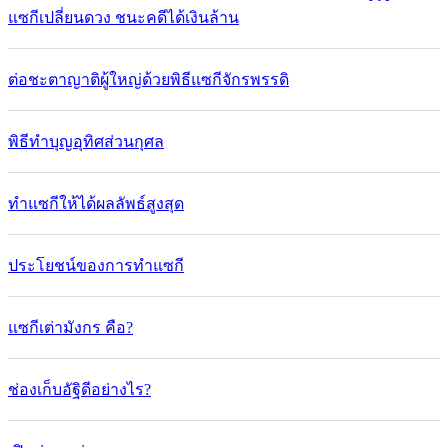
แซกีเปลี่ยนดวง ชนะคดีได้เงินล้าน
ต่อชะตาญาติผู้ใหญ่ด้วยพิธีแซกีจักรพรรดิ
พิธีทำบุญอุทิศส่วนกุศล
ทำแซกีให้ได้ผลลัพธ์สูงสุด
ประโยชน์ของการทำแซกี
แซกีเต่ามังกร คือ?
ช่องเก็บอัฐิดีอย่างไร?