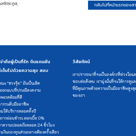
งศ์ตระกูล,
กลับไปที่หน้าแรกของสาระ
ถึงผู้เป็นที่รัก ดินแดนอัน
วิสัยทัศน์
่เต็มไปด้วยความสุข สงบ
เราปรารถนาที่จะเป็นองค์กรที่ห่วงใยแล
ชอบต่อสังคม เรามุ่งมั่นที่จะให้การดู
ษณะ “ฮวงจุ้ย” อันเป็นเลิศ
ที่มีคุณภาพด้วยความเป็นมืออาชีพสูงสุด
ออกแบบที่ประณีตงดงาม
ของเรา
พแวดล้อมที่ดี
การระดับมืออาชีพ
อมให้บริการตลอดทั้งปี
การผ่อนชำระ ดอกเบี้ย 0%
ษาความปลอดภัยตลอด 24 ชั่วโมง
ะเงินกองทุนส่วนกลางเพียงครั้งเดียว