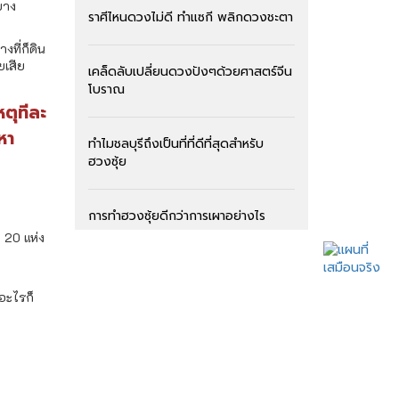
บาง
ราศีไหนดวงไม่ดี ทำแซกี พลิกดวงชะตา
งที่ก็ดิน
ยเสีย
เคล็ดลับเปลี่ยนดวงปังๆด้วยศาสตร์จีน
โบราณ
ตุทีละ
หา
ทำไมชลบุรีถึงเป็นที่ที่ดีที่สุดสำหรับ
ฮวงซุ้ย
การทำฮวงซุ้ยดีกว่าการเผาอย่างไร
 20 แห่ง
สุสานแบบไหน ทำให้ลูกหลานร่ำรวย
ำอะไรก็
สุสานพรีเมี่ยม ครั้งแรกในประเทศไทย
ลานหงส์แดง ฮวงจุ้ยแห่งความมั่งคั่ง