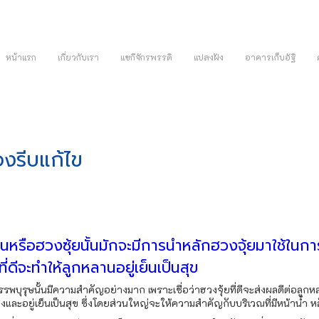
หน้าแรก
เกี่ยวกับเรา
แซกีจักรพรรดิ
แปลงฝัง
อาคารเก็บอัฐิ
้องรีบแก้ไข
านหรือฮวงซุ้ยนั้นมักจะมีการนำหลักฮวงจุ้ยมาใช้ในกา
ี่ดีจะทำให้ลูกหลานอยู่เย็นเป็นสุข
พบุรุษนั้นมีความสำคัญอย่างมาก เพราะเชื่อว่าฮวงจุ้ยที่ดีจะส่งผลดีต่อลูก
ละอยู่เย็นเป็นสุข ซึ่งโดยส่วนใหญ่จะให้ความสำคัญกับบริเวณที่มีหน้าน้ำ หล