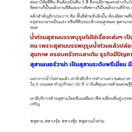
ต่อมาให้ดูที่ดิน ดินต้องเป็นดิน 5 สี ซึ่งจะมีธาตุแตกต่างก
ทิศทางก็เป็นพลังงานที่ดีและบางทิศทางก็เป็นพลังงานที่ร้า
หลักสำคัญอีกประการ คือ พื้นที่สำหรับฝังนั้น ต้องมีสภาพ
ทรุดจนกลายเป็นแอ่ง หรือที่ดินรอบข้างถมสูงหมด สุสานกลาย
หมด
น้ำท่วมสุสานบรรพบุรุษไม่ใช่เรื่องเล่นๆ 
คน เพราะสุสานบรรพบุรุษน้ำท่วมแล้วปล
สุขภาพ ครอบครัวทะเลาะกัน ธุรกิจมีปัญหา 
สุสานเนอร์วาน่า เป็นสุสานระดับพรีเมี่ยม มี
นอกจากน้ำไม่ท่วมแล้ว เรายังมีบริการทำงานความสะอาด จ่
ใน 5 ประเทศ ทำธุรกิจมา 30 ปี การันตีคุณภาพด้วยเศรษฐีทั
เรามีบริการย้ายสุสานโดยซินแสมืออาชีพ เปลี่ยนที่อยู่บรรพ
เจริญ
#สุสาน #ฮวงจุ้ย #ฮวงซุ้ย #สุสานน้ำท่วม