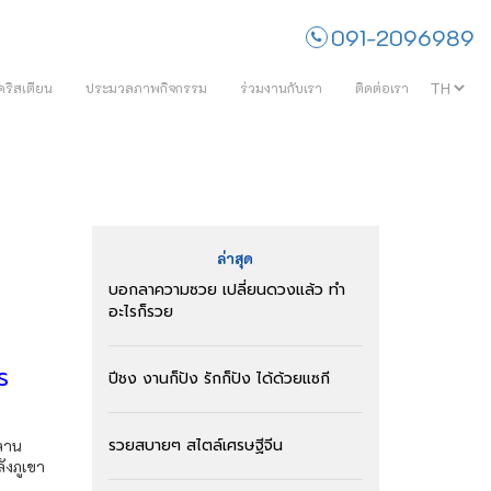
091-2096989
คริสเตียน
ประมวลภาพกิจกรรม
ร่วมงานกับเรา
ติดต่อเรา
ล่าสุด
บอกลาความซวย เปลี่ยนดวงแล้ว ทำ
อะไรก็รวย
ร
ปีชง งานก็ปัง รักก็ปัง ได้ด้วยแซกี
รวยสบายๆ สไตล์เศรษฐีจีน
หลาน
ังภูเขา