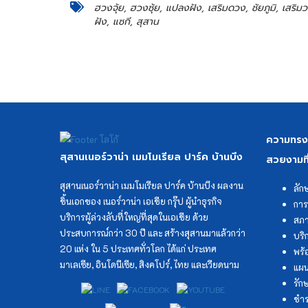
ฮวงจุ้ย, ฮวงซุ้ย, แปลงฝัง, เสริมดวง, ชัยภูมิ, เสริมว
ฝัง, แซกี, สุสาน
ความทรงจำ
สุสานเนอร์วาน่า เมมโมเรียล ปาร์ค บ้านบึง
สวยงามที
สุสานเนอร์วาน่า เมมโมเรียล ปาร์ค บ้านบึง ผลงาน
ลัก
ชิ้นเอกของ เนอร์วาน่า เอเชีย กรุ๊ป ผู้นำธุรกิจ
การ
บริการผู้ล่วงลับที่ใหญ่ที่สุดในเอเชีย ด้วย
สภา
ประสบการณ์กว่า 30 ปี และ สร้างสุสานมาแล้วกว่า
บริ
20 แห่ง ใน 5 ประเทศทั่วโลก ได้แก่ ประเทศ
พร้
มาเลเซีย, อินโดนีเซีย, สิงคโปร์, ไทย และเวียดนาม
แผน
รัก
ชำร