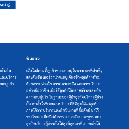
น่ารู้
ฮวงซุ้ย เบื้องหลังความสำเร็จของลูก
หลานชาวจีน
ร่ำรวยเพราะฮวงซุ้ย หรือฮวงซุ้ยทำให้
ร่ำรวย
สุสานน้ำท่วม เรื่องเร่งด่วน ต้องรีบ
พันธกิจ
แก้ไข
ะรับผิด
เมื่อใดก็ตามที่ลูกค้าของเราอยู่ในช่วงเวลาที่สำคัญ
แลและบริการ
และคับขัน เนอร์วาน่าจะอยู่เคียงข้างลูกค้า พร้อม
ฮวงซุ้ยพรีเมี่ยม สำหรับบุคคล VIP
แก่ลูกค้า
ด้วยความห่วงใย ความช่วยเหลือ และการบริการ
อย่างมืออาชีพ เพื่อให้ลูกค้าได้คลายกังวลและเกิด
ความอบอุ่นใจ ในฐานะของผู้นำธุรกิจบริการผู้ล่วง
สุสานพรีเมี่ยม ครั้งแรกในประเทศไทย
ลับ เราตั้งใจที่จะมอบบริการที่ดีที่สุดให้แก่ลูกค้า
ภายใต้การบริหารและดำเนินงานที่ซื่อสัตย์ น่าไว้
ฮวงซุ้ยที่ดีที่สุดในโลก อยู่ที่ไหน?
วางใจและเชื่อถือได้ เราจะยกระดับมาตรฐานของ
ธุรกิจบริการผู้ล่วงลับให้สูงที่สุดเท่าที่เราจะทำได้