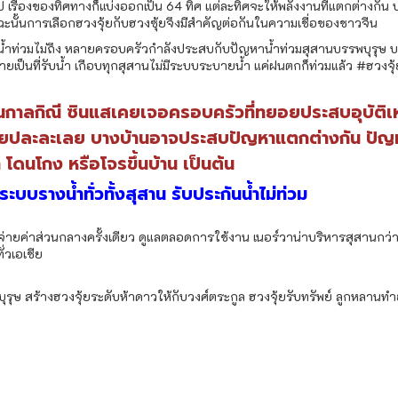
ันไป เรื่องของทิศทางก็แบ่งออกเป็น 64 ทิศ แต่ละทิศจะให้พลังงานที่แตกต่างกัน 
ย ฉะนั้นการเลือกฮวงจุ้ยกับฮวงซุ้ยจึงมีสำคัญต่อกันในความเชื่อของชาวจีน
ที่น้ำท่วมไม่ถึง หลายครอบครัวกำลังประสบกับปัญหาน้ำท่วมสุสานบรรพบุรุษ บา
เป็นที่รับน้ำ เกือบทุกสุสานไม่มีระบบระบายน้ำ แค่ฝนตกก็ท่วมแล้ว #ฮวงจุ้
เป็นกาลกิณี ซินแสเคยเจอครอบครัวที่ทยอยประสบอุบัติเห
่อยปละละเลย บางบ้านอาจประสบปัญหาแตกต่างกัน ปัญ
โดนโกง หรือโจรขึ้นบ้าน เป็นต้น
ระบบรางน้ำทั่วทั้งสุสาน รับประกันน้ำไม่ท่วม
ายค่าส่วนกลางครั้งเดียว ดูแลตลอดการใช้งาน เนอร์วาน่าบริหารสุสานกว่า
่วเอเชีย
บุรุษ สร้างฮวงจุ้ยระดับห้าดาวให้กับวงศ์ตระกูล ฮวงจุ้ยรับทรัพย์ ลูกหลานท