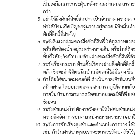
เป็นเหมือนการกระตุ้นพลังงานสม่ำเสมอ เพราะถ้าตั
กว่า
อย่าให้สิ่งศักดิ์สิทธิ์สกปรกเป็นอันขาด ความส
ทำให้บ้านเกิดปัญหาวุ่นวายอยู่ตลอด ให้หมั่นท
ศักดิ์สิทธิ์ที่สำคัญ
ระวังสิ่งแวดล้อมของสิ่งศักดิ์สิทธิ์ ให้ดูสภาพแวดล้
ครัว ติดห้องน้ำ อยู่ระหว่างทางเดิน หรือใกล้ถัง
ชั้นก็ให้ระวังด้านบนด้านล่างของสิ่งศักดิ์สิทธิ์
ระวังเรื่องกระจก ห้ามตั้งไว้ตรงข้ามสิ่งศักด
หลัก ซึ่งจะทำให้คนในบ้านมีดวงที่ไม่มั่นคง ขึ้น
ถ้าโต๊ะได้ขนาดมงคลก็ดี ถ้าเป็นศาลเจ้าที่แ
สร้างศาล โดยขนาดมงคลสามารถดูได้จากตลับเมตรพ
ภายในบ้านถ้าสามารถวัดขนาดมงคลได้ก็ดี แต่ถ้
ชัดเจน
ระวังตำแหน่งไฟ ต้องระวังอย่าให้ไฟข่มตำแหน่งเจ้
ความอึดอัด การข่มตำแหน่งหมายความว่า อย่าให้ไฟ
ระวังการจัดเรียงสูงต่ำ และตำแหน่งการวาง ให้ระว
เช่น ถ้าในศาสนาพุทธเราจะยกพระรัตนตรัยไว้สูง