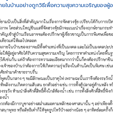
ธิ์ภายในบ้านอย่างถูกวิธีเพื่อความสุขความเจริญของผู้อย
กษ์ยามนับเป็นสิ่งที่สำคัญมากในเรื่องการจัดฮวงจุ้ย เปรียบได้กับการเปิด
สิทธิภาพ โดยส่วนใหญ่ซินแสที่จัดฮวงจุ้ยมักจะแนะนำเรื่องฤกษ์ยามกระ
ี่สำคัญเข้าสู่บ้านเรือนอาจจะต้องปรึกษาผู้เชี่ยวชาญเป็นการพิเศษเพื่อข
ครั้งเดียวแต่ให้ผลไปตลอด
ำแหน่งภายในบ้านของเราจะมีทั้งตำแหน่งที่เป็นมงคล และไม่เป็นมงคลปะ
งคลเพื่อให้ผู้อยู่อาศัยได้รับความสุขความเจริญ โดยการหาตำแหน่งโดยพื้น
หญ่ได้เช่นกัน แต่ถ้าต้องการความละเอียดมากกว่านั้นก็คงต้องปรึกษาซิน
เจ้าของบ้านว่าต้องการให้เกิดความรุ่งเรืองในด้านใดเป็นพิเศษ เช่น
ู่อาศัยทำมาค้าขายราบรื่น
ธิ์พูดเป็นกลาง ๆ จะมีลักษณะเป็นธาตุไฟ เพราะฉะนั้นเราจึงต้องระวังน้
ะทำให้พลังงานเกิดความสับสน ยกตัวอย่างเช่น การตั้งตู้ปลาอยู่ด้านหลัง ห
วัง ห้ามนำสิ่งศักดิ์สิทธิ์ตั้งใกล้ห้องน้ำ เช่น การตั้งสิ่งศักดิ์สิทธิ์พิ
้องน้ำ
ิ์แล้วควรต้องมีการบูชาอย่างสม่ำเสมอตามหลักของศาสนานั้น ๆ อย่าเพียงตั้
าสนาพุทธ หรือลัทธิเต๋าก็ให้จุดธูปไหว้บ้างอย่างน้อย ๆ อาทิตย์ละครั้งก็ย