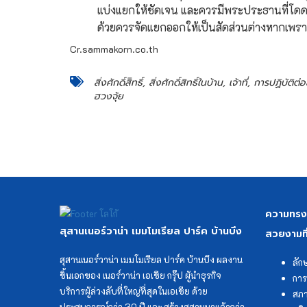
แบ่งแยกให้ชัดเจน และควรมีพระประธานที่โดดเด่
ด้วยควรจัดแยกออกให้เป็นสัดส่วนต่างหากเพร
Cr.sammakorn.co.th
สิ่งศักดิ์สิิทธิ์, สิ่งศักดิ์สิทธิ์ในบ้าน, เจ้าที่, การปฏิบัติต่อส
ฮวงจุ้ย
ความทรงจำ
สุสานเนอร์วาน่า เมมโมเรียล ปาร์ค บ้านบึง
สวยงามที
สุสานเนอร์วาน่า เมมโมเรียล ปาร์ค บ้านบึง ผลงาน
ลัก
ชิ้นเอกของ เนอร์วาน่า เอเชีย กรุ๊ป ผู้นำธุรกิจ
การ
บริการผู้ล่วงลับที่ใหญ่ที่สุดในเอเชีย ด้วย
สภา
ประสบการณ์กว่า 30 ปี และ สร้างสุสานมาแล้วกว่า