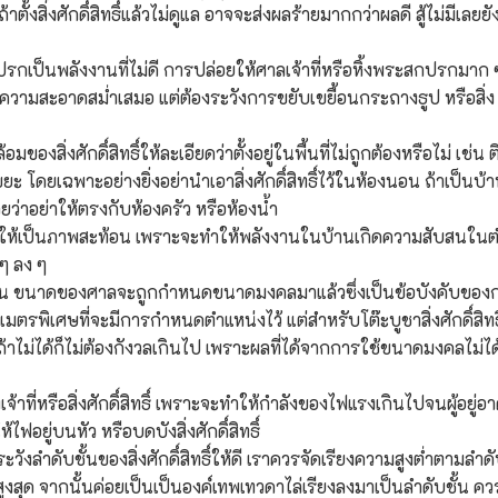
้งสิ่งศักดิ์สิทธิ์แล้วไม่ดูแล อาจจะส่งผลร้ายมากกว่าผลดี สู้ไม่มีเลยยั
กปรกเป็นพลังงานที่ไม่ดี การปล่อยให้ศาลเจ้าที่หรือหิ้งพระสกปรกมาก 
ำความสะอาดสม่ำเสมอ แต่ต้องระวังการขยับเขยื้อนกระถางธูป หรือสิ่ง
อมของสิ่งศักดิ์สิทธิ์ให้ละเอียดว่าตั้งอยู่ในพื้นที่ไม่ถูกต้องหรือไม่ เช่น 
ขยะ โดยเฉพาะอย่างยิ่งอย่านำเอาสิ่งศักดิ์สิทธิ์ไว้ในห้องนอน ถ้าเป็นบ
ด้วยว่าอย่าให้ตรงกับห้องครัว หรือห้องน้ำ
ิ์สิทธิ์ให้เป็นภาพสะท้อน เพราะจะทำให้พลังงานในบ้านเกิดความสับสนใน
 ๆ ลง ๆ
บบจีน ขนาดของศาลจะถูกกำหนดขนาดมงคลมาแล้วซึ่งเป็นข้อบังคับของ
ิเศษที่จะมีการกำหนดตำแหน่งไว้ แต่สำหรับโต๊ะบูชาสิ่งศักดิ์สิทธิ์
าไม่ได้ก็ไม่ต้องกังวลเกินไป เพราะผลที่ได้จากการใช้ขนาดมงคลไม่ได
าที่หรือสิ่งศักดิ์สิทธิ์ เพราะจะทำให้กำลังของไฟแรงเกินไปจนผู้อยู่อา
อยู่บนหัว หรือบดบังสิ่งศักดิ์สิทธิ์
ังลำดับชั้นของสิ่งศักดิ์สิทธิ์ให้ดี เราควรจัดเรียงความสูงต่ำตามลำดั
สุด จากนั้นค่อยเป็นเป็นองค์เทพเทวดาไล่เรียงลงมาเป็นลำดับชั้น คว