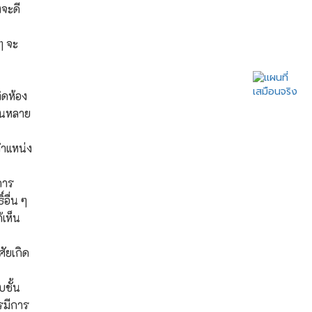
งจะดี
ฮวงซุ้ย เบื้องหลังความสำเร็จของลูก
หลานชาวจีน
ๆ จะ
ร่ำรวยเพราะฮวงซุ้ย หรือฮวงซุ้ยทำให้
ติดห้อง
ร่ำรวย
้านหลาย
สุสานน้ำท่วม เรื่องเร่งด่วน ต้องรีบ
ตำแหน่ง
แก้ไข
การ
ฮวงซุ้ยพรีเมี่ยม สำหรับบุคคล VIP
อื่น ๆ
้เห็น
สุสานพรีเมี่ยม ครั้งแรกในประเทศไทย
ศัยเกิด
ฮวงซุ้ยที่ดีที่สุดในโลก อยู่ที่ไหน?
บชั้น
รมีการ