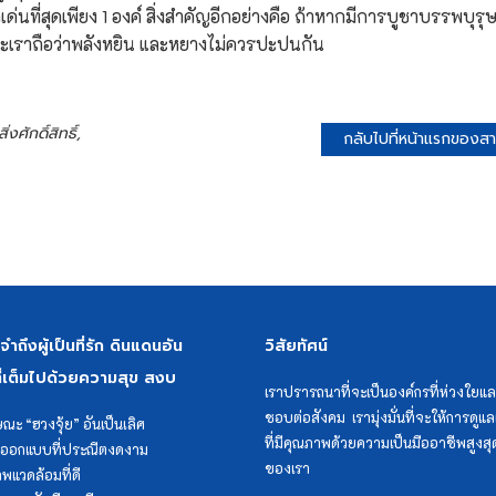
นที่สุดเพียง 1 องค์ สิ่งสำคัญอีกอย่างคือ ถ้าหากมีการบูชาบรรพบุรุ
าะเราถือว่าพลังหยิน และหยางไม่ควรปะปนกัน
ิ่งศักดิ์สิทธิ์,
กลับไปที่หน้าแรกของสาระ
ถึงผู้เป็นที่รัก ดินแดนอัน
วิสัยทัศน์
่เต็มไปด้วยความสุข สงบ
เราปรารถนาที่จะเป็นองค์กรที่ห่วงใยแล
ชอบต่อสังคม เรามุ่งมั่นที่จะให้การดู
ษณะ “ฮวงจุ้ย” อันเป็นเลิศ
ที่มีคุณภาพด้วยความเป็นมืออาชีพสูงสุด
ออกแบบที่ประณีตงดงาม
ของเรา
พแวดล้อมที่ดี