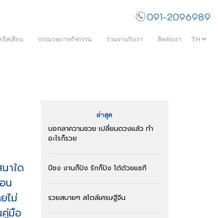
091-2096989
คริสเตียน
ประมวลภาพกิจกรรม
ร่วมงานกับเรา
ติดต่อเรา
ล่าสุด
บอกลาความซวย เปลี่ยนดวงแล้ว ทำ
อะไรก็รวย
าสนาใด
ปีชง งานก็ปัง รักก็ปัง ได้ด้วยแซกี
นตอน
ยไม่
รวยสบายๆ สไตล์เศรษฐีจีน
ู่มือ