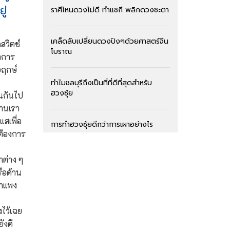
ู่
ราศีไหนดวงไม่ดี ทำแซกี พลิกดวงชะตา
เคล็ดลับเปลี่ยนดวงปังๆด้วยศาสตร์จีน
สวิตช์
โบราณ
ทำการ
อฤกษ์
ทำไมชลบุรีถึงเป็นที่ที่ดีที่สุดสำหรับ
ฮวงซุ้ย
ปนกันไป
ฐานเรา
แสเพื่อ
การทำฮวงซุ้ยดีกว่าการเผาอย่างไร
ต้องการ
สุสานแบบไหน ทำให้ลูกหลานร่ำรวย
ำต่าง ๆ
รือด้าน
งกำแพง
สุสานพรีเมี่ยม ครั้งแรกในประเทศไทย
งไว้เฉย
ลานหงส์แดง ฮวงจุ้ยแห่งความมั่งคั่ง
ังดี