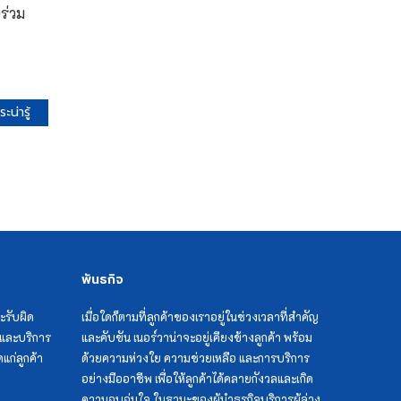
ษร่วม
เลข 88 ที่ซ่อนอยู่ในสุสานเนอร์วาน่า
วันเกิดบอกนิสัย
น่ารู้
แซกี คืออะไร
เทพเจ้าแห่งโชคลาภ ที่สายมูไม่ควร
พลาด
เคล็ดน่ารู้ จำนวนธูป ไหว้แบบไหน จุดธูป
กี่ดอกดี
พันธกิจ
ะรับผิด
เมื่อใดก็ตามที่ลูกค้าของเราอยู่ในช่วงเวลาที่สำคัญ
เลือกที่ดินตามหลักฮวงจุ้ย
แลและบริการ
และคับขัน เนอร์วาน่าจะอยู่เคียงข้างลูกค้า พร้อม
แก่ลูกค้า
ด้วยความห่วงใย ความช่วยเหลือ และการบริการ
ซินแสฮวงจุ้ยคือใคร นำความรู้เรื่องฮวง
อย่างมืออาชีพ เพื่อให้ลูกค้าได้คลายกังวลและเกิด
จุ้ยมาจากไหน
ความอบอุ่นใจ ในฐานะของผู้นำธุรกิจบริการผู้ล่วง