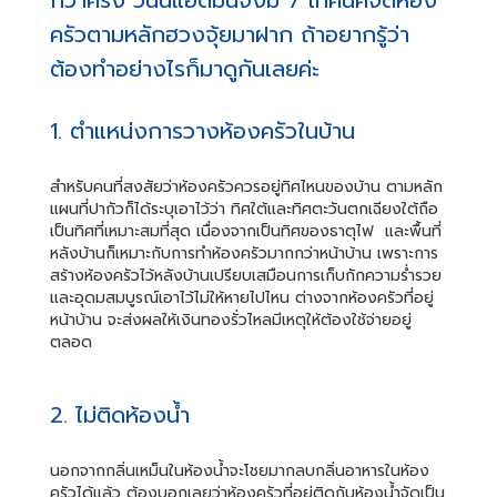
ครัวตามหลักฮวงจุ้ยมาฝาก ถ้าอยากรู้ว่า
ต้องทำอย่างไรก็มาดูกันเลยค่ะ
1. ตำแหน่งการวางห้องครัวในบ้าน
สำหรับคนที่สงสัยว่าห้องครัวควรอยู่ทิศไหนของบ้าน ตามหลัก
แผนที่ปากัวก็ได้ระบุเอาไว้ว่า ทิศใต้และทิศตะวันตกเฉียงใต้ถือ
เป็นทิศที่เหมาะสมที่สุด เนื่องจากเป็นทิศของธาตุไฟ และพื้นที่
หลังบ้านก็เหมาะกับการทำห้องครัวมากกว่าหน้าบ้าน เพราะการ
สร้างห้องครัวไว้หลังบ้านเปรียบเสมือนการเก็บกักความร่ำรวย
และอุดมสมบูรณ์เอาไว้ไม่ให้หายไปไหน ต่างจากห้องครัวที่อยู่
หน้าบ้าน จะส่งผลให้เงินทองรั่วไหลมีเหตุให้ต้องใช้จ่ายอยู่
ตลอด
2. ไม่ติดห้องน้ำ
นอกจากกลิ่นเหม็นในห้องน้ำจะโชยมากลบกลิ่นอาหารในห้อง
ครัวได้แล้ว ต้องบอกเลยว่าห้องครัวที่อยู่ติดกับห้องน้ำจัดเป็น