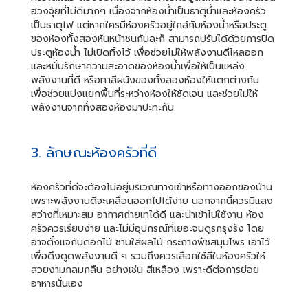
ฮวงจุ้ยที่ไม่ดีมากๆ เนื่องจากห้องน้ำเป็นธาตุน้ำและห้องครัว
เป็นธาตุไฟ แต่หากใครมีห้องครัวอยู่ใกล้กับห้องน้ำหรือประตู
ของห้องทั้งสองหันหน้าชนกันละก็ สามารถปรับได้ด้วยการปิด
ประตูห้องน้ำ ไม่เปิดทิ้งไว้ เพื่อช่วยไม่ให้พลังงานดีไหลออก
และหมั่นรักษาความสะอาดของห้องน้ำเพื่อให้เป็นแหล่ง
พลังงานที่ดี หรือทาสีผนังของทั้งสองห้องให้แตกต่างกัน
เพื่อช่วยแบ่งแยกพื้นที่ระหว่างห้องให้ชัดเจน และช่วยไม่ให้
พลังงานจากทั้งสองห้องมาปะทะกัน
3. ลักษณะห้องครัวที่ดี
ห้องครัวที่ดีจะต้องไม่อยู่บริเวณทางเข้าหรือทางออกของบ้าน
เพราะพลังงานดีจะเคลื่อนออกไปได้ง่าย นอกจากนี้ควรมีแสง
สว่างที่เหมาะสม อากาศถ่ายเทได้ดี และน่าเข้าไปใช้งาน ห้อง
ครัวควรเรียบง่าย และไม่มีอุปกรณ์ที่เยอะจนดูรกรุงรัง โดย
อาจตั้งแจกันดอกไม้ ชามใส่ผลไม้ กระถางพืชสมุนไพร เอาไว้
เพื่อดึงดูดพลังงานดี ๆ รวมถึงควรเลือกใช้สีในห้องครัวให้
สวยงามกลมกลืน อย่างเช่น สีเหลือง เพราะดีต่อการย่อย
อาหารนั่นเอง