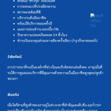
ลักษณะ “ฮวงจุ้ย” อันเป็นเลิศ
เลข 88 ที่ซ่อนอยู่ในสุสานเนอร์วาน่า
การออกแบบที่ประณีตงดงาม
สภาพแวดล้อมที่ดี
วันเกิดบอกนิสัย
บริการระดับมืออาชีพ
พร้อมให้บริการตลอดทั้งปี
แผนการผ่อนชำระ ดอกเบี้ย 0%
แซกี คืออะไร
รักษาความปลอดภัยตลอด 24 ชั่วโมง
ชำระเงินกองทุนส่วนกลางเพียงครั้งเดียว บำรุงรักษาตลอดไป
เทพเจ้าแห่งโชคลาภ ที่สายมูไม่ควรพลาด
วิสัยทัศน์
เคล็ดน่ารู้ จำนวนธูป ไหว้แบบไหน จุดธูปกี่ดอกดี
เราปรารถนาที่จะเป็นองค์กรที่ห่วงใยและรับผิดชอบต่อสังคม เรามุ่งมั่นที่
จะให้การดูแลและบริการที่มีคุณภาพด้วยความเป็นมืออาชีพสูงสุดแก่ลูกค้า
เลือกที่ดินตามหลักฮวงจุ้ย
ของเรา
ซินแสฮวงจุ้ยคือใคร นำความรู้เรื่องฮวงจุ้ยมาจากไหน
พันธกิจ
เมื่อใดก็ตามที่ลูกค้าของเราอยู่ในช่วงเวลาที่สำคัญและคับขัน เนอร์วาน่า
องค์ประกอบสำคัญในการหาพื้นที่ฮวงซุ้ย
จะอยู่เคียงข้างลูกค้า พร้อมด้วยความห่วงใย ความช่วยเหลือ และการ