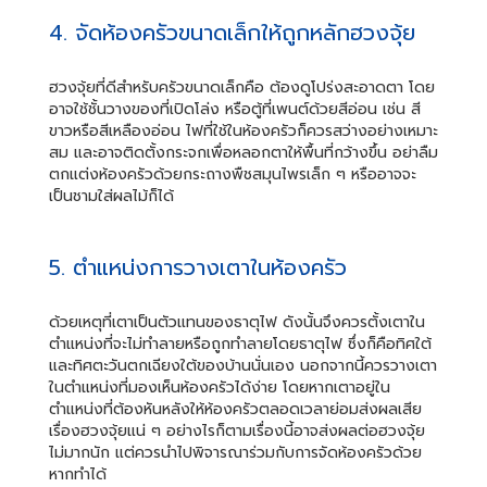
4. จัดห้องครัวขนาดเล็กให้ถูกหลักฮวงจุ้ย
ฮวงจุ้ยที่ดีสำหรับครัวขนาดเล็กคือ ต้องดูโปร่งสะอาดตา โดย
อาจใช้ชั้นวางของที่เปิดโล่ง หรือตู้ที่เพนต์ด้วยสีอ่อน เช่น สี
ขาวหรือสีเหลืองอ่อน ไฟที่ใช้ในห้องครัวก็ควรสว่างอย่างเหมาะ
สม และอาจติดตั้งกระจกเพื่อหลอกตาให้พื้นที่กว้างขึ้น อย่าลืม
ตกแต่งห้องครัวด้วยกระถางพืชสมุนไพรเล็ก ๆ หรืออาจจะ
เป็นชามใส่ผลไม้ก็ได้
5. ตำแหน่งการวางเตาในห้องครัว
ด้วยเหตุที่เตาเป็นตัวแทนของธาตุไฟ ดังนั้นจึงควรตั้งเตาใน
ตำแหน่งที่จะไม่ทำลายหรือถูกทำลายโดยธาตุไฟ ซึ่งก็คือทิศใต้
และทิศตะวันตกเฉียงใต้ของบ้านนั่นเอง นอกจากนี้ควรวางเตา
ในตำแหน่งที่มองเห็นห้องครัวได้ง่าย โดยหากเตาอยู่ใน
ตำแหน่งที่ต้องหันหลังให้ห้องครัวตลอดเวลาย่อมส่งผลเสีย
เรื่องฮวงจุ้ยแน่ ๆ อย่างไรก็ตามเรื่องนี้อาจส่งผลต่อฮวงจุ้ย
ไม่มากนัก แต่ควรนำไปพิจารณาร่วมกับการจัดห้องครัวด้วย
หากทำได้