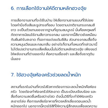
6. การเลือกใช้จานให้ดีตามหลักฮวงจุ้ย
การเลือกจานชามที่จะใช้ในบ้าน ให้เลือกจานชามแบบที่ใช้บ่อย
โดยคำนึงถึงสีและรูปทรงที่ชอบ โดยตามปกติจานทรงกลมสี
ขาว จะเป็นตัวแทนของรากฐานที่อุดมสมบูรณ์ นั่นคือเหตุผลที่
ภัตตาคารนิยมใช้จานสีขาวทรงกลม นอกจากนี้สีขาวยังเหมือน
กับผืนผ้าใบสะอาด ที่รอการแต่งแต้มสีสัน ส่วนทรงกลมสื่อถึง
ความหมุนเวียนและกลมกลืน อย่างไรก็ตามทั้งหมดที่กล่าวมานี้
ไม่ได้แปลว่าจานทรงสี่เหลี่ยมนั้นไม่ดีตามหลักฮวงจุ้ย เพียงแต่
ให้พลังงานที่ต่างออกไป คือความเชื่องช้า และสื่อถึงธาตุดิน
นั่นเอง
7. ใช้ฮวงจุ้ยห้องครัวช่วยลดน้ำหนัก
สถานที่แรกในบ้านที่ควรใส่ใจหากต้องการจะลดน้ำหนักคือห้อง
ครัว โดยต้องทำห้องครัวให้สะอาด เป็นระเบียบเรียบร้อย และ
สื่อถึงความสดชื่นหรือสว่างไสว ดังนั้นวิธีที่จะทำให้ห้องครัว
สะอาดโล่ง คือการเคลียร์อาหารที่ควรหลีกเลี่ยงตอนลดน้ำ
หนักออกไป นอกจากนี้ควรใช้สีที่ให้ความรู้สึกสงบเพื่อลดความ