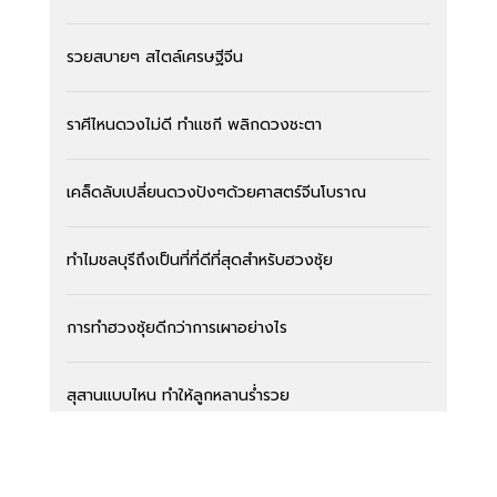
รวยสบายๆ สไตล์เศรษฐีจีน
ราศีไหนดวงไม่ดี ทำแซกี พลิกดวงชะตา
เคล็ดลับเปลี่ยนดวงปังๆด้วยศาสตร์จีนโบราณ
ทำไมชลบุรีถึงเป็นที่ที่ดีที่สุดสำหรับฮวงซุ้ย
การทำฮวงซุ้ยดีกว่าการเผาอย่างไร
สุสานแบบไหน ทำให้ลูกหลานร่ำรวย
สุสานพรีเมี่ยม ครั้งแรกในประเทศไทย