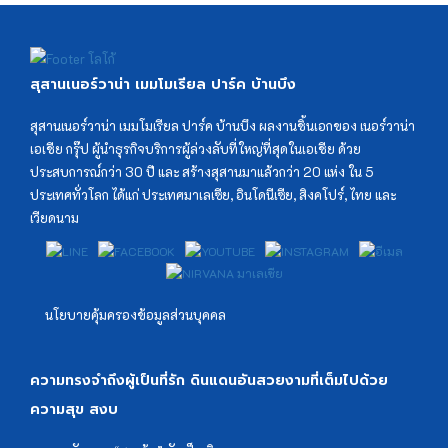
ลานหงส์แดง ฮวงจุ้ยแห่งความมั่งคั่ง
สุสานเนอร์วาน่า เมมโมเรียล ปาร์ค บ้านบึง
ฮวงซุ้ย เบื้องหลังความสำเร็จของลูกหลานชาวจีน
สุสานเนอร์วาน่า เมมโมเรียล ปาร์ค บ้านบึง ผลงานชิ้นเอกของ เนอร์วาน่า
เอเชีย กรุ๊ป ผู้นำธุรกิจบริการผู้ล่วงลับที่ใหญ่ที่สุดในเอเชีย ด้วย
ร่ำรวยเพราะฮวงซุ้ย หรือฮวงซุ้ยทำให้ร่ำรวย
ประสบการณ์กว่า 30 ปี และ สร้างสุสานมาแล้วกว่า 20 แห่ง ใน 5
ประเทศทั่วโลก ได้แก่ ประเทศมาเลเซีย, อินโดนีเซีย, สิงคโปร์, ไทย และ
สุสานน้ำท่วม เรื่องเร่งด่วน ต้องรีบแก้ไข
เวียดนาม
ฮวงซุ้ยพรีเมี่ยม สำหรับบุคคล VIP
นโยบายคุ้มครองข้อมูลส่วนบุคคล
สุสานพรีเมี่ยม ครั้งแรกในประเทศไทย
ความทรงจำถึงผู้เป็นที่รัก ดินแดนอันสวยงามที่เต็มไปด้วย
ฮวงซุ้ยที่ดีที่สุดในโลก อยู่ที่ไหน?
ความสุข สงบ