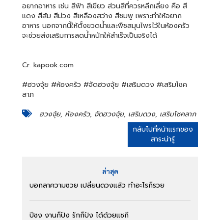
อยากอาหาร เช่น สีฟ้า สีเขียว ส่วนสีที่ควรหลีกเลี่ยง คือ สี
แดง สีส้ม สีม่วง สีเหลืองสว่าง สีชมพู เพราะทำให้อยาก
อาหาร นอกจากนี้ให้ตั้งขวดน้ำและพืชสมุนไพรไว้ในห้องครัว
จะช่วยส่งเสริมการลดน้ำหนักให้สำเร็จเป็นจริงได้
Cr. kapook.com
#ฮวงจุ้ย #ห้องครัว #จัดฮวงจุ้ย #เสริมดวง #เสริมโชค
ลาภ
ฮวงจุ้ย, ห้องครัว, จัดฮวงจุ้ย, เสริมดวง, เสริมโชคลาภ
กลับไปที่หน้าแรกของ
สาระน่ารู้
ล่าสุด
บอกลาความซวย เปลี่ยนดวงแล้ว ทำอะไรก็รวย
ปีชง งานก็ปัง รักก็ปัง ได้ด้วยแซกี