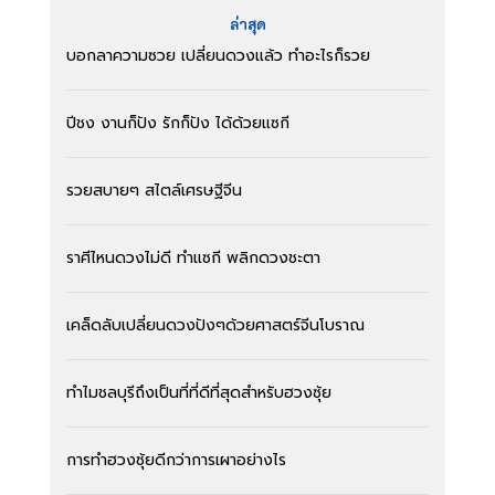
ล่าสุด
บอกลาความซวย เปลี่ยนดวงแล้ว ทำอะไรก็รวย
ปีชง งานก็ปัง รักก็ปัง ได้ด้วยแซกี
รวยสบายๆ สไตล์เศรษฐีจีน
ราศีไหนดวงไม่ดี ทำแซกี พลิกดวงชะตา
เคล็ดลับเปลี่ยนดวงปังๆด้วยศาสตร์จีนโบราณ
ทำไมชลบุรีถึงเป็นที่ที่ดีที่สุดสำหรับฮวงซุ้ย
การทำฮวงซุ้ยดีกว่าการเผาอย่างไร