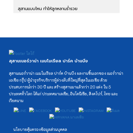
สุสานแบบไหน ทำให้ลูกหลานร่ำรวย
สุสานพรีเมี่ยม ครั้งแรกในประเทศไทย
ลานหงส์แดง ฮวงจุ้ยแห่งความมั่งคั่ง
สุสานเนอร์วาน่า เมมโมเรียล ปาร์ค บ้านบึง
ฮวงซุ้ย เบื้องหลังความสำเร็จของลูกหลานชาวจีน
สุสานเนอร์วาน่า เมมโมเรียล ปาร์ค บ้านบึง ผลงานชิ้นเอกของ เนอร์วาน่า
เอเชีย กรุ๊ป ผู้นำธุรกิจบริการผู้ล่วงลับที่ใหญ่ที่สุดในเอเชีย ด้วย
ร่ำรวยเพราะฮวงซุ้ย หรือฮวงซุ้ยทำให้ร่ำรวย
ประสบการณ์กว่า 30 ปี และ สร้างสุสานมาแล้วกว่า 20 แห่ง ใน 5
ประเทศทั่วโลก ได้แก่ ประเทศมาเลเซีย, อินโดนีเซีย, สิงคโปร์, ไทย และ
สุสานน้ำท่วม เรื่องเร่งด่วน ต้องรีบแก้ไข
เวียดนาม
ฮวงซุ้ยพรีเมี่ยม สำหรับบุคคล VIP
นโยบายคุ้มครองข้อมูลส่วนบุคคล