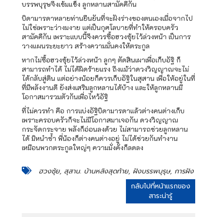
บรรพบุรุษจึงเข้มแข็ง ลูกหลานสามัคคีกัน
บิดามารดาหลายท่านยืนยันที่จะฝังร่างของตนเองเมื่อจากไป
ไม่ใช่เพราะว่างมงาย แต่เป็นกุศโลบายที่ทำให้ครอบครัว
สามัคคีกัน เพราะแบบนี้จึงควรซื้อฮวงซุ้ยไว้ล่วงหน้า เป็นการ
วางแผนระยะยาว สร้างความมั่นคงให้ตระกูล
หากไม่ซื้อฮวงซุ้ยไว้ล่วงหน้า ลูกๆ ตัดสินเผาเพื่อเก็บอัฐิ ก็
สามารถทำได้ ไม่ได้ผิดร้ายแรง ถึงแม้ว่าดวงวิญญาณจะไม่
ได้กลับสู่ดิน แต่อย่างน้อยก็ควรเก็บอัฐิในสุสาน เพื่อให้อยู่ในที่
ที่มีพลังงานดี ยังส่งเสริมลูกหลานได้บ้าง และให้ลูกหลานมี
โอกาสมารวมตัวกันเพื่อไหว้อัฐิ
ที่ไม่ควรทำ คือ การแบ่งอัฐิบิดามารดาแล้วต่างคนต่างเก็บ
เพราะครอบครัวก็จะไม่มีโอกาสมาเจอกัน ดวงวิญญาณ
กระจัดกระจาย พลังก็อ่อนลงด้วย ไม่สามารถช่วยลูกหลาน
ได้ มิหนำซ้ำ พี่น้องก็ต่างคนต่างอยู่ ไม่ได้ช่วยกันทำงาน
เหมือนพวกตระกูลใหญ่ๆ ความมั่งคั่งก็ลดลง
ฮวงซุ้ย, สุสาน. บ้านหลังสุดท้าย, ฝังบรรพบุรุษ, การฝัง
กลับไปที่หน้าแรกของ
สาระน่ารู้