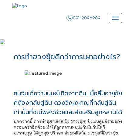
091-2096989
การทำฮวงซุ้ยดีกว่าการเผาอย่างไร?
คนจีนเชื่อว่ามนุษย์เกิดจากดิน เมื่อสิ้นอายุขัย
ก็ต้องกลับสู่ดิน ดวงวิญญาณที่กลับสู่ดิน
เท่านั้นที่จะมีพลังช่วยและส่งเสริมลูกหลานได้
นอกจากนี้ การทำสุสานแบบฝัง (ฮวงซุ้ย) ยังเป็นศูนย์รวมของ
ครอบครัวอีกด้วย ทำให้ลูกหลานพบปะกันในวันไหว้
บรรพบุรุษ ได้พูดคุย ปรึกษา ช่วยเหลือกัน ตระกูลที่มีฮวงซุ้ย