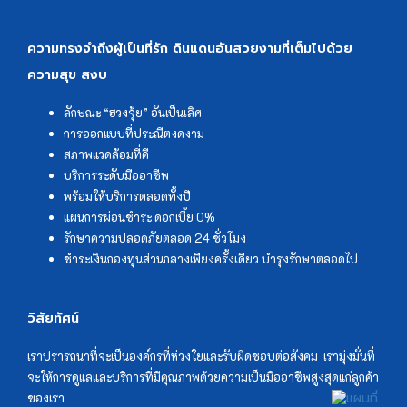
สุสานพรีเมี่ยม ครั้งแรกในประเทศไทย
ความทรงจำถึงผู้เป็นที่รัก ดินแดนอันสวยงามที่เต็มไปด้วย
ฮวงซุ้ยที่ดีที่สุดในโลก อยู่ที่ไหน?
ความสุข สงบ
ลักษณะ “ฮวงจุ้ย” อันเป็นเลิศ
เลข 88 ที่ซ่อนอยู่ในสุสานเนอร์วาน่า
การออกแบบที่ประณีตงดงาม
สภาพแวดล้อมที่ดี
วันเกิดบอกนิสัย
บริการระดับมืออาชีพ
พร้อมให้บริการตลอดทั้งปี
แผนการผ่อนชำระ ดอกเบี้ย 0%
แซกี คืออะไร
รักษาความปลอดภัยตลอด 24 ชั่วโมง
ชำระเงินกองทุนส่วนกลางเพียงครั้งเดียว บำรุงรักษาตลอดไป
เทพเจ้าแห่งโชคลาภ ที่สายมูไม่ควรพลาด
วิสัยทัศน์
เคล็ดน่ารู้ จำนวนธูป ไหว้แบบไหน จุดธูปกี่ดอกดี
เราปรารถนาที่จะเป็นองค์กรที่ห่วงใยและรับผิดชอบต่อสังคม เรามุ่งมั่นที่
จะให้การดูแลและบริการที่มีคุณภาพด้วยความเป็นมืออาชีพสูงสุดแก่ลูกค้า
เลือกที่ดินตามหลักฮวงจุ้ย
ของเรา