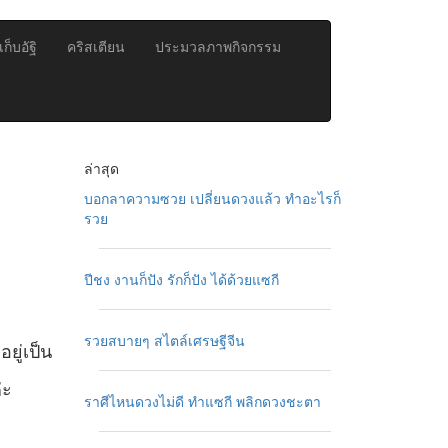
ก็บอัฐิ
คริสเตียน
ประมวลภาพกิจกรรม
ล่าสุด
บอกลาความซวย เปลี่ยนดวงแล้ว ทำอะไรก็
รวย
ปีชง งานก็ปัง รักก็ปัง ได้ด้วยแซกี
รวยสบายๆ สไตล์เศรษฐีจีน
ยู่เป็น
่ะ
ราศีไหนดวงไม่ดี ทำแซกี พลิกดวงชะตา