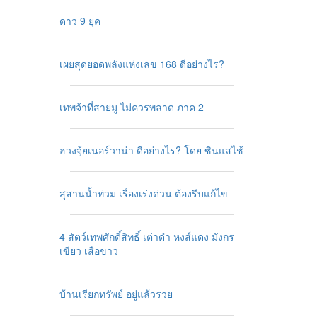
ดาว 9 ยุค
เผยสุดยอดพลังแห่งเลข 168 ดีอย่างไร?
เทพจ้าที่สายมู ไม่ควรพลาด ภาค 2
ฮวงจุ้ยเนอร์วาน่า ดีอย่างไร? โดย ซินแสไช้
สุสานน้ำท่วม เรื่องเร่งด่วน ต้องรีบแก้ไข
4 สัตว์เทพศักดิ์สิทธิ์ เต่าดำ หงส์แดง มังกร
เขียว เสือขาว
บ้านเรียกทรัพย์ อยู่แล้วรวย