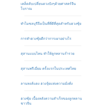
เคล็ดลับเปลี่ยนดวงปังๆด้วยศาสตร์จีน
โบราณ
ทำไมชลบุรีถึงเป็นที่ที่ดีที่สุดสำหรับฮวงซุ้ย
การทำฮวงซุ้ยดีกว่าการเผาอย่างไร
สุสานแบบไหน ทำให้ลูกหลานร่ำรวย
สุสานพรีเมี่ยม ครั้งแรกในประเทศไทย
ลานหงส์แดง ฮวงจุ้ยแห่งความมั่งคั่ง
ฮวงซุ้ย เบื้องหลังความสำเร็จของลูกหลาน
ชาวจีน