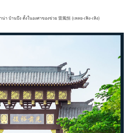
าน่า บ้านบึง ตั้งในองศาของข่วย 雷風恒 (เหลย-เฟิง-เหิง)