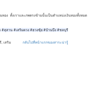
นเงินทอง ทั้งเราและภพตรงข้ามนั้นเป็นตำแหน่งเงินทองทั้งหมด
า
#สุสาน
#เสริมดวง #ฮวงซุ้ย #บ้านบึง #ชลบุรี
ี, เสริม
กลับไปที่หน้าแรกของสาระน่ารู้