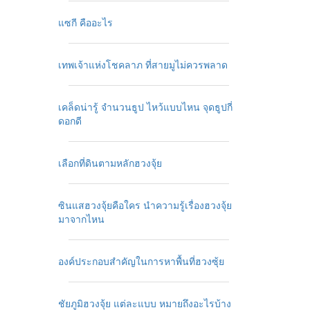
แซกี คืออะไร
เทพเจ้าแห่งโชคลาภ ที่สายมูไม่ควรพลาด
เคล็ดน่ารู้ จำนวนธูป ไหว้แบบไหน จุดธูปกี่
ดอกดี
เลือกที่ดินตามหลักฮวงจุ้ย
ซินแสฮวงจุ้ยคือใคร นำความรู้เรื่องฮวงจุ้ย
มาจากไหน
องค์ประกอบสำคัญในการหาพื้นที่ฮวงซุ้ย
ชัยภูมิฮวงจุ้ย แต่ละแบบ หมายถึงอะไรบ้าง