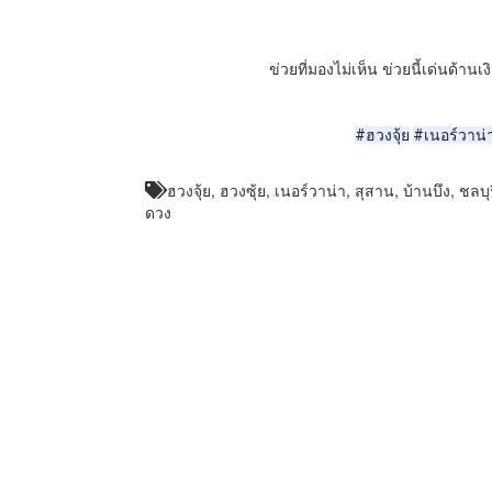
ข่วยที่มองไม่เห็น ข่วยนี้เด่นด้า
#ฮวงจุ้ย
#เนอร์วาน่
ฮวงจุ้ย, ฮวงซุ้ย, เนอร์วาน่า, สุสาน, บ้านบึง, ชลบุร
ดวง