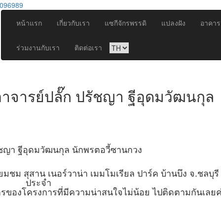
096989
หน้าแรก
เกี่ยวกับเรา
แซกีจักรพรรดิ
แปลงฝัง
อาคารเ
ร่วมงานกับเรา
ติดต่อเรา
อาจารย์ปลั๊ก ปรัชญา ฐีอุดมวัฒนกุล
ัชญา ฐีอุดมวัฒนกุล นักพรตอวี้ซานกวง
ยี่ยมชม สุสาน เนอร์วาน่า เมมโมเรียล ปาร์ค บ้านบึง จ.ชลบุรี อ
ประจำ
ะการของโครงการที่มีความน่าสนใจไม่น้อย ไปติดตามกันเลยค