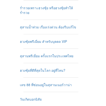
ร่ำรวยเพราะฮวงซุ้ย หรือฮวงซุ้ยทำให้
ร่ำรวย
สุสานน้ำท่วม เรื่องเร่งด่วน ต้องรีบแก้ไข
ฮวงซุ้ยพรีเมี่ยม สำหรับบุคคล VIP
สุสานพรีเมี่ยม ครั้งแรกในประเทศไทย
ฮวงซุ้ยที่ดีที่สุดในโลก อยู่ที่ไหน?
เลข 88 ที่ซ่อนอยู่ในสุสานเนอร์วาน่า
วันเกิดบอกนิสัย