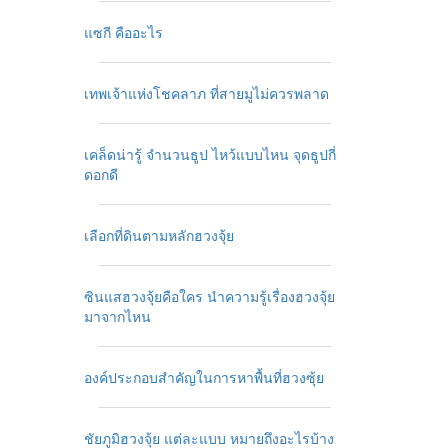
แซกี คืออะไร
เทพเจ้าแห่งโชคลาภ ที่สายมูไม่ควรพลาด
เคล็ดน่ารู้ จำนวนธูป ไหว้แบบไหน จุดธูปกี่
ดอกดี
เลือกที่ดินตามหลักฮวงจุ้ย
ซินแสฮวงจุ้ยคือใคร นำความรู้เรื่องฮวงจุ้ย
มาจากไหน
องค์ประกอบสำคัญในการหาพื้นที่ฮวงซุ้ย
ชัยภูมิฮวงจุ้ย แต่ละแบบ หมายถึงอะไรบ้าง