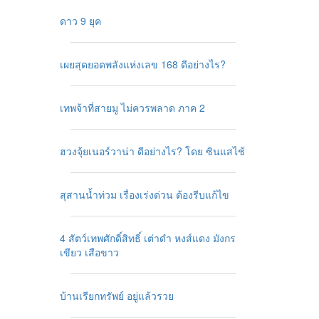
ดาว 9 ยุค
เผยสุดยอดพลังแห่งเลข 168 ดีอย่างไร?
เทพจ้าที่สายมู ไม่ควรพลาด ภาค 2
ฮวงจุ้ยเนอร์วาน่า ดีอย่างไร? โดย ซินแสไช้
สุสานน้ำท่วม เรื่องเร่งด่วน ต้องรีบแก้ไข
4 สัตว์เทพศักดิ์สิทธิ์ เต่าดำ หงส์แดง มังกร
เขียว เสือขาว
บ้านเรียกทรัพย์ อยู่แล้วรวย