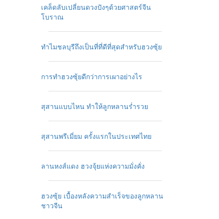
เคล็ดลับเปลี่ยนดวงปังๆด้วยศาสตร์จีน
โบราณ
ทำไมชลบุรีถึงเป็นที่ที่ดีที่สุดสำหรับฮวงซุ้ย
การทำฮวงซุ้ยดีกว่าการเผาอย่างไร
สุสานแบบไหน ทำให้ลูกหลานร่ำรวย
สุสานพรีเมี่ยม ครั้งแรกในประเทศไทย
ลานหงส์แดง ฮวงจุ้ยแห่งความมั่งคั่ง
ฮวงซุ้ย เบื้องหลังความสำเร็จของลูกหลาน
ชาวจีน